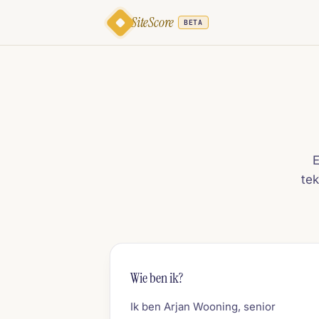
SiteScore
BETA
E
tek
Wie ben ik?
Ik ben Arjan Wooning, senior