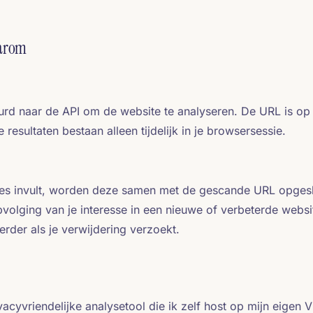
aarom
urd naar de API om de website te analyseren. De URL is o
esultaten bestaan alleen tijdelijk in je browsersessie.
res invult, worden deze samen met de gescande URL opgesl
pvolging van je interesse in een nieuwe of verbeterde webs
erder als je verwijdering verzoekt.
ivacyvriendelijke analysetool die ik zelf host op mijn eige